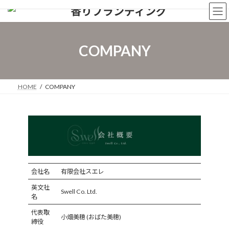
コ
ナ
ン
ビ
テ
ゲ
ン
ー
ツ
シ
COMPANY
へ
ョ
ス
ン
キ
に
ッ
移
HOME
COMPANY
プ
動
会社名
有限会社スエレ
英文社
Swell Co. Ltd.
名
代表取
小畑美穂 (おばた美穂)
締役