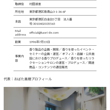
取締役
村田淑恵
所在地
東京都港区南青山3-1-36-6F
東京都港区白金台5丁目 法人番
本店
号:3010402035565
Mail
official@kaori-de.com
address
創業
1996年7月15日
香り製品の企画・開発／ 香りを使ったイベント・
セミナーの企画・運営／ オフィス・店舗・公共施
事業内
設における香りプロデュース／ 香りを使ったリラ
容
クセーションサロンの運営・プロデュース／ 関連
商品・コンテンツの通信販売
代表：おばた美穂プロフィール