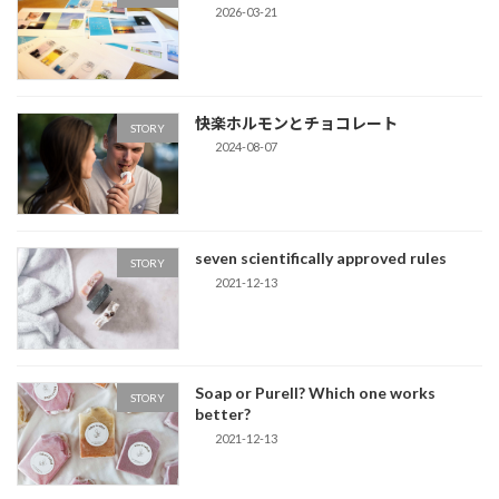
2026-03-21
快楽ホルモンとチョコレート
STORY
2024-08-07
seven scientifically approved rules
STORY
2021-12-13
Soap or Purell? Which one works
STORY
better?
2021-12-13