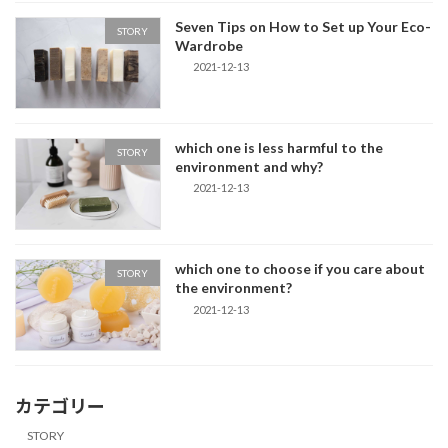
Seven Tips on How to Set up Your Eco-
STORY
Wardrobe
2021-12-13
which one is less harmful to the
STORY
environment and why?
2021-12-13
which one to choose if you care about
STORY
the environment?
2021-12-13
カテゴリー
STORY