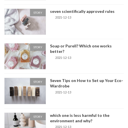
seven scientifically approved rules
STORY
2021-12-13
Soap or Purell? Which one works
STORY
better?
2021-12-13
Seven Tips on How to Set up Your Eco-
STORY
Wardrobe
2021-12-13
which one is less harmful to the
STORY
environment and why?
2021-12-13