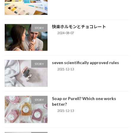
快楽ホルモンとチョコレート
STORY
2024-08-07
seven scientifically approved rules
STORY
2021-12-13
Soap or Purell? Which one works
STORY
better?
2021-12-13