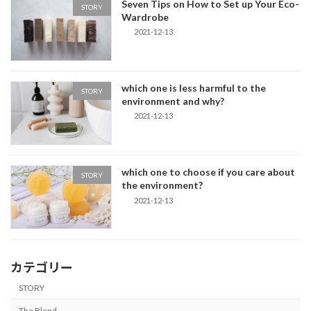
Seven Tips on How to Set up Your Eco-
STORY
Wardrobe
2021-12-13
which one is less harmful to the
STORY
environment and why?
2021-12-13
which one to choose if you care about
STORY
the environment?
2021-12-13
カテゴリー
STORY
The Blend